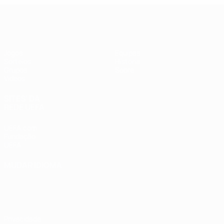
UEFA Futsal Champions League
Jogos
Equipas
Sorteios
História
Grupos
Sobre
Vídeos
SITES' DA
REDE UEFA
UEFA.com
Fundação
UEFA
MUDAR IDIOMA
Português
English
Français
Deutsch
Русский
Español
Italiano
Português
Privacidade