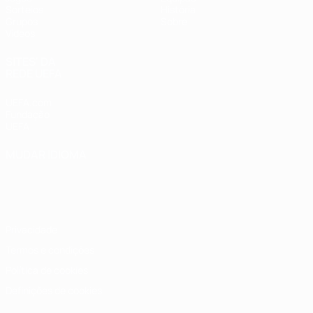
Sorteios
História
Grupos
Sobre
Vídeos
SITES' DA
REDE UEFA
UEFA.com
Fundação
UEFA
MUDAR IDIOMA
Português
English
Français
Deutsch
Русский
Español
Italiano
Português
Privacidade
Termos e condições
Política de cookies
Definições de cookies