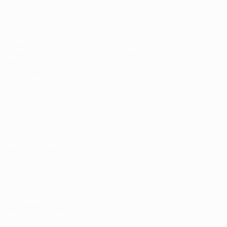
Jogos
Equipas
Sorteios
História
Grupos
Sobre
Vídeos
SITES' DA
REDE UEFA
UEFA.com
Fundação
UEFA
MUDAR IDIOMA
Português
English
Français
Deutsch
Русский
Español
Italiano
Português
Privacidade
Termos e condições