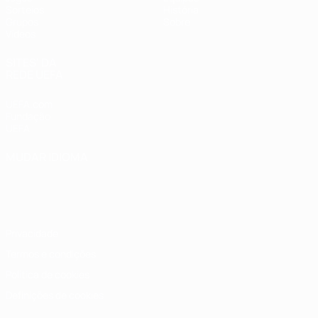
Sorteios
História
Grupos
Sobre
Vídeos
SITES' DA
REDE UEFA
UEFA.com
Fundação
UEFA
MUDAR IDIOMA
Português
English
Français
Deutsch
Русский
Español
Italiano
Português
Privacidade
Termos e condições
Política de cookies
Definições de cookies