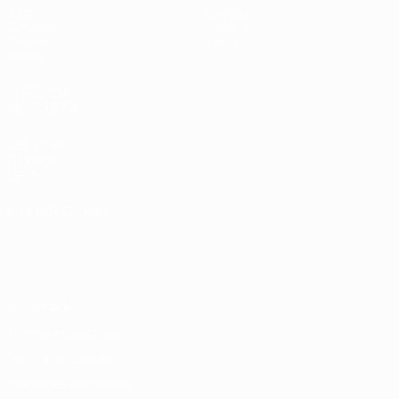
Jogos
Equipas
Sorteios
História
Grupos
Sobre
Vídeos
SITES' DA
REDE UEFA
UEFA.com
Fundação
UEFA
MUDAR IDIOMA
Português
English
Français
Deutsch
Русский
Español
Italiano
Português
Privacidade
Termos e condições
Política de cookies
Definições de cookies