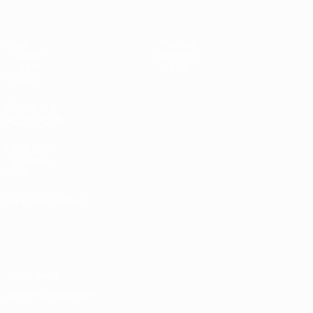
Jogos
Equipas
Sorteios
História
Grupos
Sobre
Vídeos
SITES' DA
REDE UEFA
UEFA.com
Fundação
UEFA
MUDAR IDIOMA
Português
English
Français
Deutsch
Русский
Español
Italiano
Português
Privacidade
Termos e condições