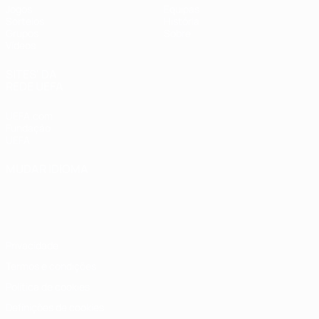
Jogos
Equipas
Sorteios
História
Grupos
Sobre
Vídeos
SITES' DA
REDE UEFA
UEFA.com
Fundação
UEFA
MUDAR IDIOMA
Português
English
Français
Deutsch
Русский
Español
Italiano
Português
Privacidade
Termos e condições
Política de cookies
Definições de cookies