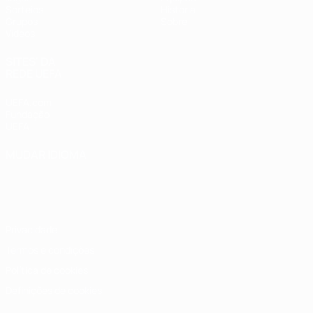
Sorteios
História
Grupos
Sobre
Vídeos
SITES' DA
REDE UEFA
UEFA.com
Fundação
UEFA
MUDAR IDIOMA
Português
English
Français
Deutsch
Русский
Español
Italiano
Português
Privacidade
Termos e condições
Política de cookies
Definições de cookies