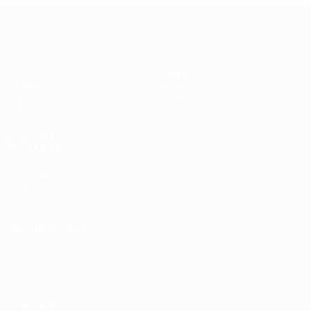
UEFA Futsal Champions League
Jogos
Equipas
Sorteios
História
Grupos
Sobre
Vídeos
SITES' DA
REDE UEFA
UEFA.com
Fundação
UEFA
MUDAR IDIOMA
Português
English
Français
Deutsch
Русский
Español
Italiano
Português
Privacidade