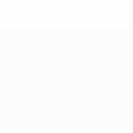
UEFA Futsal Champions League
Jogos
Equipas
Sorteios
História
Grupos
Sobre
Vídeos
SITES' DA
REDE UEFA
UEFA.com
Fundação
UEFA
MUDAR IDIOMA
Português
English
Français
Deutsch
Русский
Español