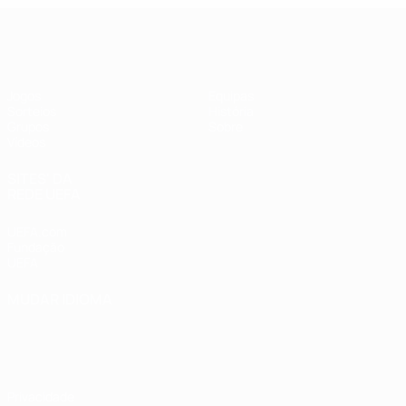
UEFA Futsal Champions League
Jogos
Equipas
Sorteios
História
Grupos
Sobre
Vídeos
SITES' DA
REDE UEFA
UEFA.com
Fundação
UEFA
MUDAR IDIOMA
Português
English
Français
Deutsch
Русский
Español
Italiano
Português
Privacidade