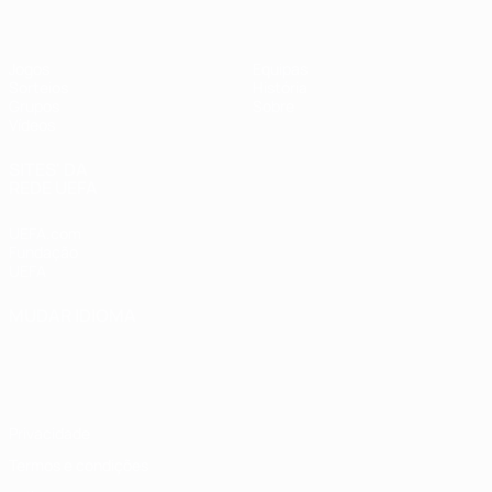
Jogos
Equipas
Sorteios
História
Grupos
Sobre
Vídeos
SITES' DA
REDE UEFA
UEFA.com
Fundação
UEFA
MUDAR IDIOMA
Português
English
Français
Deutsch
Русский
Español
Italiano
Português
Privacidade
Termos e condições