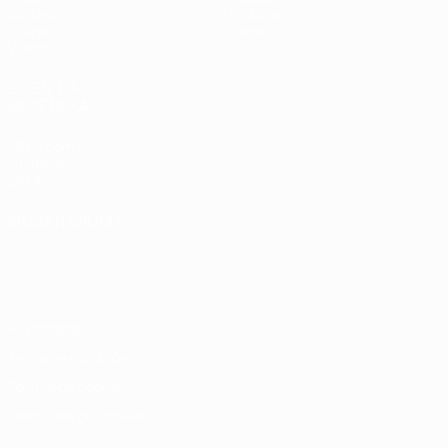
Sorteios
História
Grupos
Sobre
Vídeos
SITES' DA
REDE UEFA
UEFA.com
Fundação
UEFA
MUDAR IDIOMA
Português
English
Français
Deutsch
Русский
Español
Italiano
Português
Privacidade
Termos e condições
Política de cookies
Definições de cookies