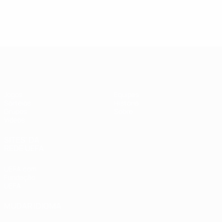
UEFA Futsal Champions League
Jogos
Equipas
Sorteios
História
Grupos
Sobre
Vídeos
SITES' DA
REDE UEFA
UEFA.com
Fundação
UEFA
MUDAR IDIOMA
Português
English
Français
Deutsch
Русский
Español