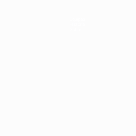
Equipas
História
Sobre
no
Português