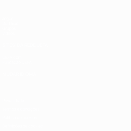
Jogos
Sorteios
Grupos
Vídeos
SITES' DA REDE UEFA
UEFA.com
Fundação UEFA
MUDAR IDIOMA
Português
English
Français
Deutsch
Русский
Español
Italia
Privacidade
Termos e condições
Política de cookies
Definições de cookies