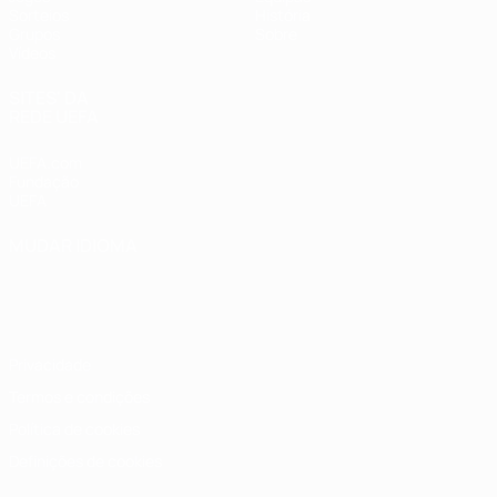
Sorteios
História
Grupos
Sobre
Vídeos
SITES' DA
REDE UEFA
UEFA.com
Fundação
UEFA
MUDAR IDIOMA
Português
English
Français
Deutsch
Русский
Español
Italiano
Português
Privacidade
Termos e condições
Política de cookies
Definições de cookies