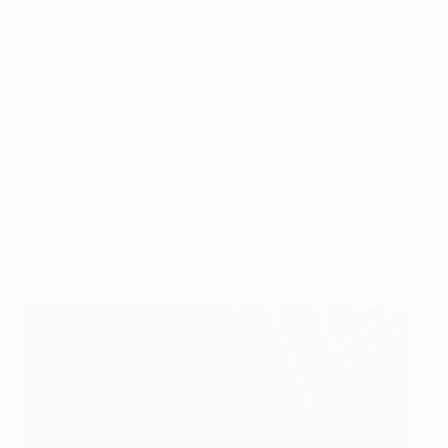
das redes e, depois, num desvio de Andrea Belotti
que levou a bola a sair ligeiramente ao lado.
Em cima do minuto 90 foi o Sevilha a criar perigo,
valendo à Roma uma boa defesa de Patrício, e a
decisão seguiu para prolongamento. Aí, as
oportunidades de golo escassearam até
praticamente ao derradeiro lance do tempo de
compensação da segunda parte, quando Smalling,
com um cabeceamento bombeado, levou a bola a
bater na trave da baliza do Sevilha.