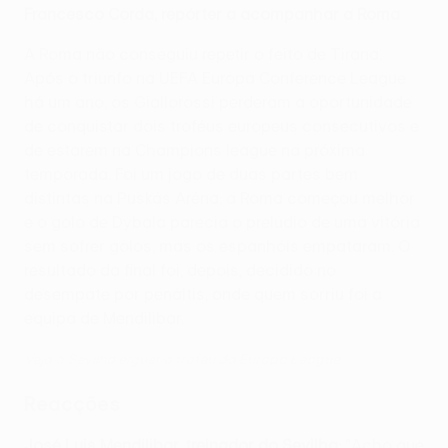
Francesco Corda, repórter a acompanhar a Roma
A Roma não conseguiu repetir o feito de Tirana.
Após o triunfo na UEFA Europa Conference League
há um ano, os Giallorossi perderam a oportunidade
de conquistar dois troféus europeus consecutivos e
de estarem na Champions league na próxima
temporada. Foi um jogo de duas partes bem
distintas na Puskás Aréna: a Roma começou melhor
e o golo de Dybala parecia o prelúdio de uma vitória
sem sofrer golos, mas os espanhóis empataram. O
resultado da final foi, depois, decidido no
desempate por penáltis, onde quem sorriu foi a
equipa de Mendilibar.
Veja o Sevilha erguer o troféu da Europa League
Reacções
José Luis Mendilibar, treinador do Sevilha:
"Acho que