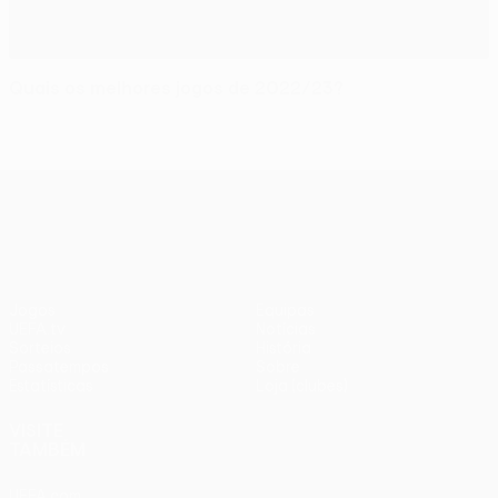
Quais os melhores jogos de 2022/23?
UEFA Europa League
Jogos
Equipas
UEFA.tv
Notícias
Sorteios
História
Passatempos
Sobre
Estatísticas
Loja (clubes)
VISITE
TAMBÉM
UEFA.com