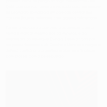
primeiro lance de perigo do jogo: desmarcou Zeki
Çelik, que passou rasteiro e recuado para um remate
de Leonardo Spinazzola em posição central que
Yassine Bounou defendeu com alguma dificuldade.
Foi um aviso para o que viria a acontecer, com a
Roma a marcar mesmo aos 35 minutos, e por
intermédio do inevitável Dybala. Desmarcado por
um passe fantástico de Gianluca Mancini a rasgar a
defesa contrária, o argentino isolou-se e finalizou
com classe, com o pé esquerdo.