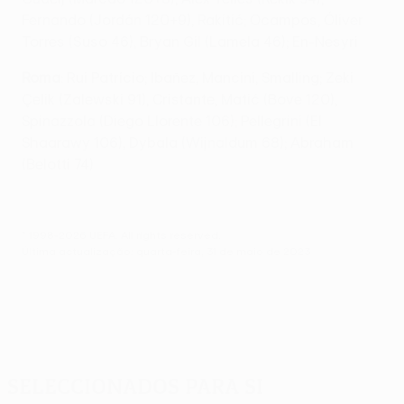
Fernando (Jordán 120+9), Rakitić; Ocampos, Óliver
Torres (Suso 46), Bryan Gil (Lamela 46); En-Nesyri
Roma
: Rui Patrício; Ibañez, Mancini, Smalling; Zeki
Çelik (Zalewski 91), Cristante, Matić (Bove 120),
Spinazzola (Diego Llorente 106); Pellegrini (El
Shaarawy 106), Dybala (Wijnaldum 68); Abraham
(Belotti 74)
© 1998-2026 UEFA. All rights reserved.
Última actualização: quarta-feira, 31 de maio de 2023
Seleccionados para si