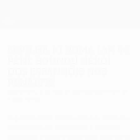
Saltar
para
o
App oficial da UEFA Europa League
Obtenha
conteúdo
Resultados em directo e estatísticas
principal
UEFA Europa League
Sevilha 1-1 Roma (ap, 4-1
pen): Bounou herói
dos espanhóis nos
penáltis
quarta-feira, 31 de maio de 2023
por Mark Pettit at
Puskás Aréna
O guarda-redes Yassine Bounou defendeu
dois penáltis no desempate e a equipa
espanhola ergueu o troféu pela sétima vez.