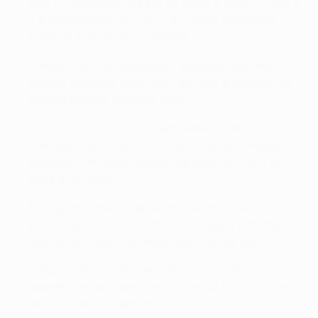
Esta foi a décima vez em 25 finais a uma só mão a
ir a prolongamento. Cinco dos nove anteriores
também tinham ido a penáltis.
A Roma não tinha marcado qualquer golo nas
últimas partidas anteriores da fase a eliminar da
Europa League jogadas fora.
Com 62 anos e 78 dias, Mendilibar tornou-se no
treinador mais velho a vencer a Europa League,
batendo o recorde anterior de Maurizio Sarri (60
anos e 139 dias)
Pela quarta final seguida em que marcou
presença, o Sevilha acabou por erguer o troféu
depois de sofrer o primeiro golo da partida.
O registo do Sevilha em sete desempates por
grandes penalidades em provas da UEFA é agora
de 6 vitórias e 1 derrota.