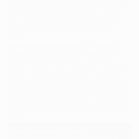
para casa tão orgulhoso como hoje, mesmo quando
ganhei. Também trabalhámos muito nos penáltis
mas... falhámos dois. Mas jogamos todos juntos,
não foram só os jogadores que falharam os
penáltis".
Chris Smalling, defesa da Roma:
"É uma grande
decepção. Quando se perde nos penáltis, é difícil
aceitar. Estávamos determinados a vencer e
deixámos tudo em campo. Ver os outros comemorar
vai ficar connosco por muito tempo. Temos que
tentar ter outra oportunidade como esta na próxima
temporada. Mourinho ficou muito orgulhoso de nós
no final do jogo. Disse que estivemos sempre juntos
e devemos ser fortes porque ganhamos e perdemos
juntos."
Steve McManaman, BT Sport
"Incrível. O Sevilha, mais uma vez, é o grande