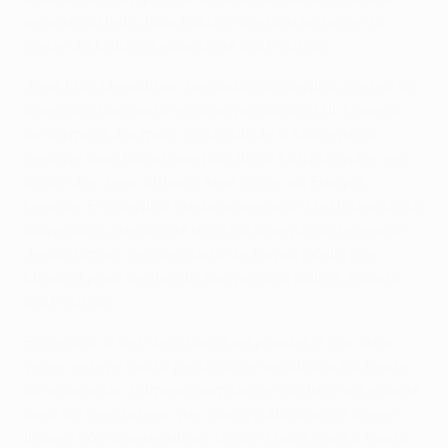
remate rasteiro, Ivan Rakitić acertou na base do
poste da baliza à guarda de Rui Patrício.
José Luis Mendilibar, treinador do Sevilha, mexeu ao
intervalo, lançando em campo Suso e Erik Lamela,
de forma a dar mais criatividade à sua equipa
perante uma Roma que não tinha sofrido golos em
cinco dos seus últimos sete jogos na Europa
League. E o Sevilha quebrou mesmo a resistência do
adversário, depois de um cruzamento do veterano
Jesús Navas ser desviado de forma infeliz por
Mancini para dentro da sua própria baliza, traindo
Rui Patrício.
Foi, então, a vez de a Roma responder, e por duas
vezes esteve muito perto de se recolocar na frente
do marcador. Primeiro num lance confuso na grande
área do Sevilha em que Tammy Abraham e Roger
Ibanez não conseguiram tocar a bola para o fundo