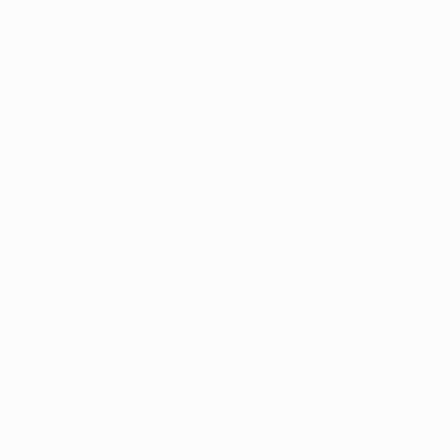
O Sevilha é o único clube a ter disputado mais de
50 partidas em fases a eliminar da Europa League
- esta foi a 52ª.
Jesús Navas disputou a sua quarta final nesta
competição, tendo vencido em 2006, 2007 e
2020.
O Sevilha só não conseguiu marcar em dois dos
últimos 13 jogos europeus.
O único anterior autogolo numa final tinha sido
marcado por Romelu Lukaku, do Inter, na derrota
de 2019/20 frente ao Sevilha.
Equipas
Sevilha
: Bounou; Jesús Navas (Montiel 94), Badé,
Gudelj (Marcão 120+8), Alex Telles (Rekik 94);