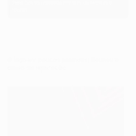
Pens
Bounou defende remates de Mancini e
Ibañez
O jogo em poucas palavras: Bounou à
altura da reputação