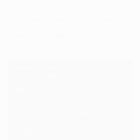
Resumo: Sevilha 1-1 Roma (4-1 pen)
O Sevilha deu seguimento à sua relação especial
com a UEFA Europa League ao bater a Roma por 4-1
no desempate por penáltis, após uma igualdade 1-1
ao fim de 120 minutos, na final de 2023, em
Budapeste.
Momentos-chave
12'
Spinazzola obriga Bounou a defesa apertada
35'
Dybala coloca a Roma na frente
45+6'
remata ao poste
55'
Mancini desvia cruzamento de Navas e faz
auto-golo
68'
Roma não aproveita confusão na área do
Sevilha
84'
Belotti falha desvio em boa posição
120+11'
Smalling cabeceia à trave