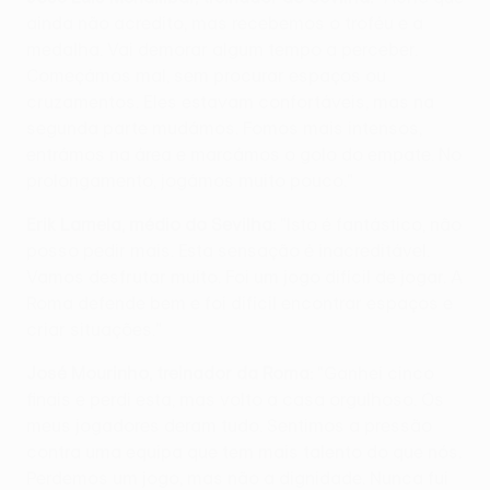
ainda não acredito, mas recebemos o troféu e a
medalha. Vai demorar algum tempo a perceber.
Começámos mal, sem procurar espaços ou
cruzamentos. Eles estavam confortáveis, mas na
segunda parte mudámos. Fomos mais intensos,
entrámos na área e marcámos o golo do empate. No
prolongamento, jogámos muito pouco."
Erik Lamela, médio do Sevilha:
"Isto é fantástico, não
posso pedir mais. Esta sensação é inacreditável.
Vamos desfrutar muito. Foi um jogo difícil de jogar. A
Roma defende bem e foi difícil encontrar espaços e
criar situações."
José Mourinho, treinador da Roma:
"Ganhei cinco
finais e perdi esta, mas volto a casa orgulhoso. Os
meus jogadores deram tudo. Sentimos a pressão
contra uma equipa que tem mais talento do que nós.
Perdemos um jogo, mas não a dignidade. Nunca fui