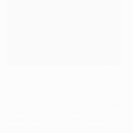
A festa do Sevilha depois de Montiel marcar o penálti que
fechou as contas
AFP via Getty Images
José Mourinho apostou numa surpresa, ao lançar
Paulo Dybala no onze inicial apesar de o avançado
argentino estar de fora há vários jogos, devido a
uma lesão num tornozelo. E a aposta depressa se
mostrou acertada, com Dybala na origem do