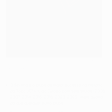
A festa do Sevilha depois do triunfo no desempate por
penáltis
Getty Images
O Sevilha é o clube de maior sucesso na história
da Taça UEFA/Liga Europa com sete títulos (2006,
2007, 2014, 2015, 2016, 2020, 2023), mais quatro
do que qualquer outro clube.