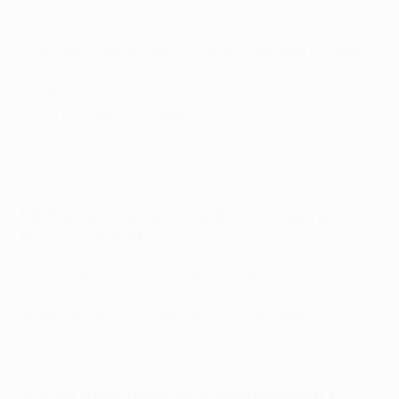
remate de Ibañez para o desviar para o poste.
Coube, depois, a Montiel, que no Mundial havia
assinado o penálti da vitória da Argentina na final,
voltar a marcar o penálti decisivo, oferecendo ao
Sevilha a sua sétima conquista da prova, alargando
o seu recorde na competição.
Como foi: Sevilha 1-1 Roma (4-1 pen)
Melhor em Campo Hankook:
Yassine
Bounou
(Sevilha
)
As suas defesas nos penáltis foram o factor
decisivo para o desfecho do jogo.
Painel de Observadores Técnicos da UEFA
Melhor em Campo: Destaques de Yassine Bounou
Simon Hart, repórter a acompanhar o