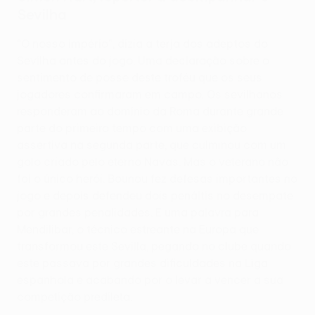
Sevilha
"O nosso império", dizia a terja dos adeptos do
Sevilha antes do jogo. Uma declaração sobre o
sentimento de posse deste troféu que os seus
jogadores confirmaram em campo. Os sevilhanos
responderam ao domínio da Roma durante grande
parte do primeiro tempo com uma exibição
assertiva na segunda parte, que culminou com um
golo criado pelo eterno Navas. Mas o veterano não
foi o único herói. Bounou fez defesas importantes no
jogo e depois defendeu dois penáltis no desempate
por grandes penalidades. E uma palavra para
Mendilibar, o técnico estreante na Europa que
transformou este Sevilla, pegando no clube quando
este passava por grandes dificuldades na Liga
espanhola e acabando por o levar a vencer a sua
competição predileta.