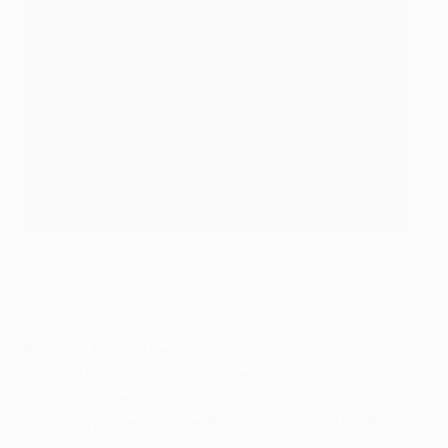
Dybala ainda abriu o marcador para a Roma
POOL/AFP via Getty Images
Em desvantagem, o Sevilha - que nas três anteriores
finais da Europa League que conquistadas também
tinha estado a perder - despertou com o aproximar
do intervalo e por duas vezes ameaçou o empate
ainda na primeira parte. Primeiro, Youssef En-Nesyri
cabeceou com perigo. Depois, de longe, com um