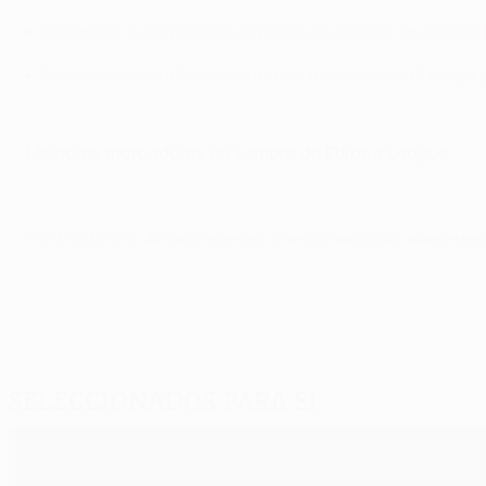
Recordes e estatísticas da fase de grupos da Europa
Recordes e estatísticas da fase a eliminar da Europa
Melhores marcadores de sempre da Europa League
© 1998-2026 UEFA. All rights reserved.
Última actualização: quarta-feira
Seleccionados para si