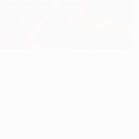
os melhores marcadores da UEFA Europa League de
e recordar os melhores marcadores da Europa League