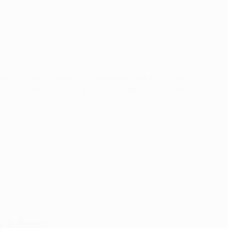
 era da Europa League, com uma média de 5,7 por
t-tricks numa época da Europa League (2009/10,
à final)