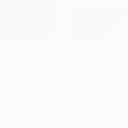
shford, do Manchester United, terminaram ambos no topo d
 mais assistências para golo da competição, para além d
ague de 2022/23