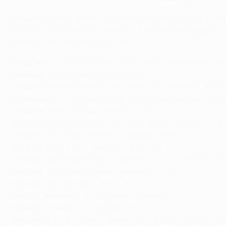
Radamel Falcao detém o recorde de mais golos marcad
voltou a ser o melhor artilheiro na temporada seguinte,
Athletic, em 2015/16 e 2017/18.
2022/23
Victor Boniface (Union Saint-Gilloise), Marcus
2021/22
James Tavernier (Rangers) – 7
2020/21
Gerard Moreno (Villarreal), Pizzi (Benfica), Borj
2019/20
Bruno Fernandes (Sporting e Manchester United
2018/19
Olivier Giroud (Chelsea) – 11
2017/18
Ciro Immobile (Lazio), Aritz Aduriz (Athletic) – 8
2016/17
Edin Džeko (Roma) e Giuliano (Zenit) – 8
2015/16
Aritz Aduriz (Athletic Club) – 10
2014/15
Alan (Salzburgo) e Romelu Lukaku (Everton) – 8
2013/14
Jonathan Soriano (Salzburgo) – 8
2012/13
Libor Kozák (Lazio) – 8
2011/12
Radamel Falcao (Atlético Madrid) – 12
2010/11
Radamel Falcao (Porto) – 17
2009/10
Óscar Cardozo (Benfica) e Claudio Pizarro (We