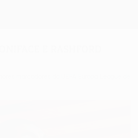
Obtenha
oniface e Rashford
melhores marcadores da UEFA Europa League de