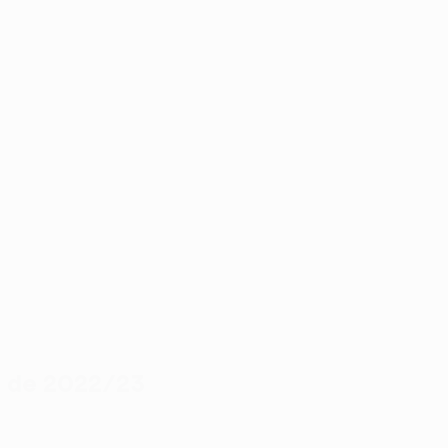
e de 2022/23