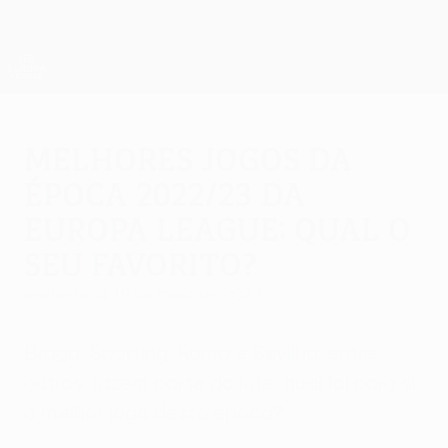
Saltar
para
o
App oficial da UEFA Europa League
Obtenha
conteúdo
Resultados em directo e estatísticas
principal
UEFA Europa League
Melhores jogos da
época 2022/23 da
Europa League: Qual o
seu favorito?
sexta-feira, 19 de maio de 2023
Braga, Sporting, Roma e Sevilha, entre
outros, fazem parte do lote: qual foi para si
o melhor jogo desta época?