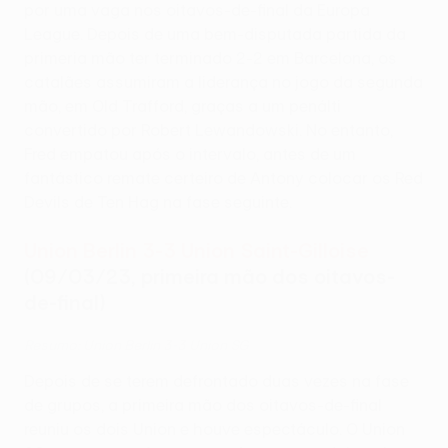
por uma vaga nos oitavos-de-final da Europa
League. Depois de uma bem-disputada partida da
primeria mão ter terminado 2-2 em Barcelona, os
catalães assumiram a liderança no jogo da segunda
mão, em Old Trafford, graças a um penálti
convertido por Robert Lewandowski. No entanto,
Fred empatou após o intervalo, antes de um
fantástico remate certeiro de Antony colocar os Red
Devils de Ten Hag na fase seguinte.
Union Berlin 3-3 Union Saint-Gilloise
(09/03/23, primeira mão dos oitavos-
de-final)
Resumo: Union Berlin 3-3 Union SG
Depois de se terem defrontado duas vezes na fase
de grupos, a primeira mão dos oitavos-de-final
reuniu os dois Union e houve espectáculo. O Union