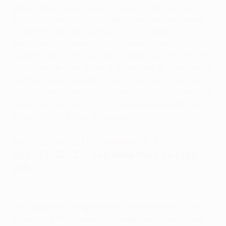
golos tardios para travar o já eliminado Larnaca.
Vladyslav Vanat fez o 1-1 depois de uma excelente
finalização de Omri Altman ter colocado os
anfitriões em vantagem, mas Rafael Lopes e o
segundo de Altman deram à formação cipriota uma
vantagem de dois golos a 18 minutos do final. Denys
Garmash deu esperança aos visitantes ucranianos,
com o médio a marcar novamente aos dois minutos
do período de descontos, concedendo ao Dínamo o
único ponto na fase de grupos .
Man United 2-1 Barcelona, 4-3
agg
(23/02/23, segunda mão do play-
off)
Resumo: Man United 2-1 Barcelona
Dois gigantes que geralmente se sentem mais em
casa na UEFA Champions League mediram forças