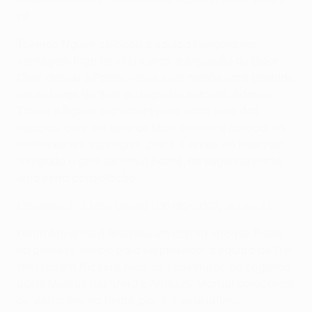
H)
Tokmac Nguen colocou a equipa húngara em
vantagem logo no início, mas a expulsão de Eldar
Ćivić deixou o Ferencváros com menos uma unidade
ainda longe do final do jogo. No entanto, Adama
Traoré e Nguen marcaram para cada uma das
equipas, com um golo de Maxi Gómez a colocar os
anfitriões em vantagem, por 3-1, antes do intervalo,
tornando o golo de Umut Bozok, na segunda parte,
uma mera consolação .
Omonoia 2-3 Man United
(
06/10/2022, Grupo E)
Karim Ansarifard finalizou um contra-ataque fluido
no primeiro tempo para surpreender a equipa de Erik
ten Hag em Nicósia, mas os substitutos na segunda
parte Marcus Rashford e Anthony Martial colocaram
os visitantes na frente, por 2-1, este último