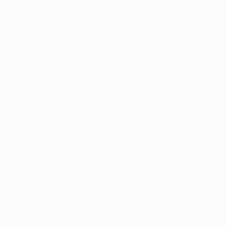
Fenerbahçe 3-3 Rennes
(
27/10/2022, Grupo B)
O Rennes colocou-se a vencer em Istambul, por 3-0,
decorridos apenas 30 minutos, graças a dois golos
de Amine Gouiri e um disparo de Martin Terrier. Enner
Valencia reduziu antes do intervalo, mas o resultado
permaneceu em 3-1 até aos 82 minutos, altura em
que o livre de Miha Zajc reduziu a desvantagem para
o conjunto orientado por Jorge Jesus. Emre Mor
marcou a dois minutos do fim para manter o
Fenerbahçe na liderança à entrada para a Jornada
6.
AEK Larnaca 3-3 Dínamo Kiev
(
27/10/2022, Grupo B)
27/10/2022, Grupo B
O outro encontro do Grupo B na quinta jornada não
foi menos emotivo, com o Dínamo a marcar dois