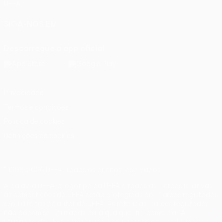
UEFA
SIGA-NOS EM
Descarregue a app oficial
Privacidade
Termos e condições
Política de cookies
Definições de cookies
© 1998-2026 UEFA. Todos os direitos reservados
A palavra UEFA, o logótipo da UEFA e todas as marcas relativas
às competições da UEFA estão protegidas por marcas registadas
e/ou direitos de autor da UEFA. As referidas marcas registadas
não podem ser utilizadas para qualquer fim comercial. A
utilização do UEFA.com implica o seu acordo com os Termos e