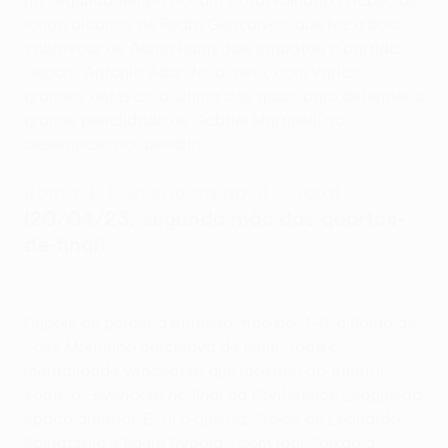
no segundo tempo por um extraordinário chapéu de
longo alcance de Pedro Gonçalves, que fez a bola
sobrevoar de Aaron Ramsdale empatou a partida.
Depois, Antonio Adán foi o herói, com várias
grandes defesas, a última das quais para defender a
grande penalidade de Gabriel Martinelli no
desempate por penáltis.
Roma 4-1 Feyenoord ap, 4-2 total
(20/04/23, segunda mão dos quartos-
de-final)
Resumo: Roma 4-1 Feyenoord
Depois de perder a primeira mão por 1-0, a Roma de
José Mourinho precisava de reunir toda a
mentalidade vencedora que mostrou ao triunfar
sobre o Feyenoord na final da Conference League da
época anterior. E foi o que fez. Golos de Leonardo
Spinazzola e Paulo Dybala - com Igor Paixão a