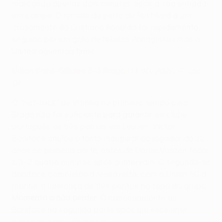
marcando apenas dois minutos após a sua entrada
em campo. O remate de perto de Rashford a um
cruzamento de Cristiano Ronaldo foi rapidamente
seguido por um golo de Nikolas Panagiotou mas o
United aguentou firme.
Union Saint-Gilloise 3-3 Braga
(
13/10/2022, Grupo
D)
O "hat-trick" de Vítinha no primeiro tempo pelo
Braga não foi suficiente para garantir ao clube
português os três pontos em Leuven. Victor
Boniface anulou o tento inaugural do jogador de 22
anos na primeira parte, antes de Dante Vanzeir fazer
o 3-2 quatro minutos após o intervalo. O segundo de
Boniface completou a reviravolta, com o Union SG a
manter a liderança de três pontos no topo do grupo .
Momento a não perder:
O cabeceamento de
Boniface na segunda parte após um excelente
passe de Loïc Lapoussin .