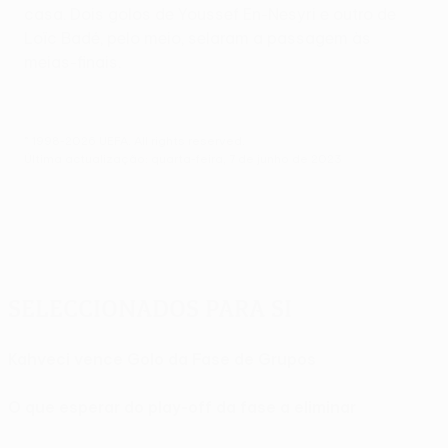
casa. Dois golos de Youssef En-Nesyri e outro de
Loïc Badé, pelo meio, selaram a passagem às
meias-finais.
© 1998-2026 UEFA. All rights reserved.
Última actualização: quarta-feira, 7 de junho de 2023
Seleccionados para si
Kahveci vence Golo da Fase de Grupos
O que esperar do play-off da fase a eliminar