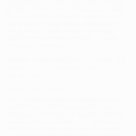
SG esteve por três vezes na frente, com dois golos
de Boniface e um de Yorbe Vertessen, mas o Union
Berlim respondeu sempre, por intermédio de Josip
Juranović, Robin Knoche e Sven Michel, este já perto
do fim. Os belgas acabaram por seguir para os
quartos-de-final depois de vencerem a segunda
mão por 3-0 na Bélgica.
Arsenal 1-1 Sporting CP ap, 3-3 total, 3-5
pens
(16/3/23, segunda mão dos
oitavos-de-final)
Resumo: Arsenal 1-1 Sporting CP (3-5 pens)
Com a partida de Lisboa a terminar 2-2, o Arsenal
acreditou que tinha tudo para seguir em frente
quando ganhou vantagem logo aos 19 minutos da
segunda mão, em Londres, com um golo de Granit
Xhaka. No entanto, os gunners foram surpreendidos