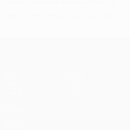
Sorteios dos quartos-de-final, meias-finais e final
Jogos e resultados da fase de grupos de 2022/23
UEFA Europa League
Jogos
Equipas
UEFA.tv
Notícias
Sorteios
História
Passatempos
Sobre
Estatísticas
Loja (clubes)
VISITE
TAMBÉM
UEFA.com
Fundação