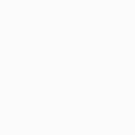
marcar pelo meio para o Feyenoord - levaram o jogo
para o prolongamento. Aí, a Roma arrumou a
questão graças a Stephan El Shaarawy e Lorenzo
Pellegrini.
Sevilla 3-0 Man United, 5-2 total
(20/04/23, segunda mão dos quartos-
de-final)
Resumo: Sevilla 3-0 Man United
Em crescendo na Premier League, o Man United
parecia partir como favorito para esta eliminatória,
mas o Sevilla, a ter uma temporada com mais
baixos do que altos na Liga espanhola, já venceu
por seis vezes a Europa League e é sempre uma
ameaça nesta competição. E, depois de evitar a
derrota em Manchester com dois autogolos perto
do fim, esteve imparável na segunda mão, em sua