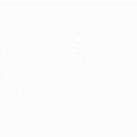
adversários
Benfica -
UEFA Europa League
checos
PSV
Jogos
Equipas
UEFA.tv
Notícias
Sorteios
História
Passatempos
Sobre
Estatísticas
Loja (clubes)
VISITE
TAMBÉM
UEFA.com
Fundação
UEFA
MUDAR IDIOMA
Português
English
Français
Deutsch
Русский
Español
Italiano
Português