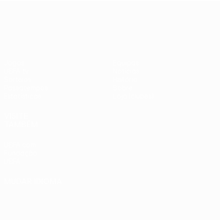
adversários
Benfica -
UEFA Europa League
checos
PSV
Jogos
Equipas
UEFA.tv
Notícias
Sorteios
História
Passatempos
Sobre
Estatísticas
Loja (clubes)
VISITE
TAMBÉM
UEFA.com
Fundação
UEFA
MUDAR IDIOMA
Português
English
Français
Deutsch
Русский
Español
Italiano
Português