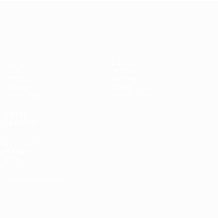
adversários
Benfica -
UEFA Europa League
checos
PSV
Jogos
Equipas
UEFA.tv
Notícias
Sorteios
História
Passatempos
Sobre
Estatísticas
Loja (clubes)
VISITE
TAMBÉM
UEFA.com
Fundação
UEFA
MUDAR IDIOMA
Português
English
Français
Deutsch
Русский
Español
Italiano
Português