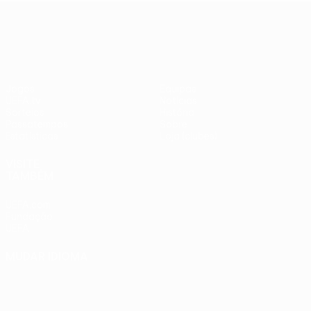
adversários
Benfica -
UEFA Europa League
checos
PSV
Jogos
Equipas
UEFA.tv
Notícias
Sorteios
História
Passatempos
Sobre
Estatísticas
Loja (clubes)
VISITE
TAMBÉM
UEFA.com
Fundação
UEFA
MUDAR IDIOMA
Português
English
Français
Deutsch
Русский
Español
Italiano
Português