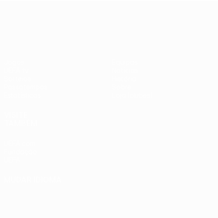
adversários
Benfica -
UEFA Europa League
checos
PSV
Jogos
Equipas
UEFA.tv
Notícias
Sorteios
História
Passatempos
Sobre
Estatísticas
Loja (clubes)
VISITE
TAMBÉM
UEFA.com
Fundação
UEFA
MUDAR IDIOMA
Português
English
Français
Deutsch
Русский
Español
Italiano
Português