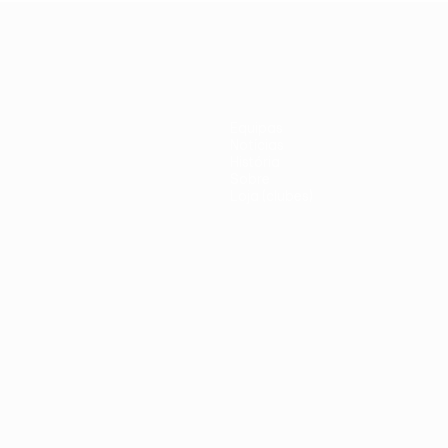
United
italiano
Equipas
Notícias
História
Sobre
Loja (clubes)
iano
Português