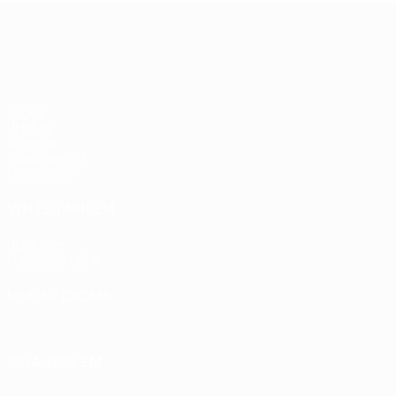
adversários
PSV
UEFA Europa League
checos
Jogos
UEFA.tv
Sorteios
Passatempos
Estatísticas
VISITE TAMBÉM
UEFA.com
Fundação UEFA
MUDAR IDIOMA
Português
English
Français
Deutsch
Русский
Español
Ital
SIGA-NOS EM