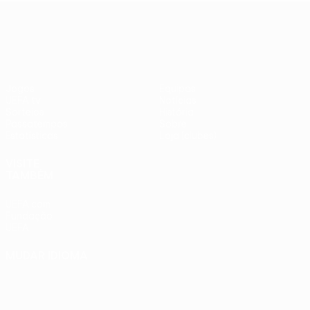
adversários
Benfica -
UEFA Europa League
checos
PSV
Jogos
Equipas
UEFA.tv
Notícias
Sorteios
História
Passatempos
Sobre
Estatísticas
Loja (clubes)
VISITE
TAMBÉM
UEFA.com
Fundação
UEFA
MUDAR IDIOMA
Português
English
Français
Deutsch
Русский
Español
Italiano
Português