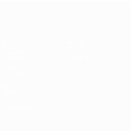
adversários
Benfica -
UEFA Europa League
checos
PSV
Jogos
Equipas
UEFA.tv
Notícias
Sorteios
História
Passatempos
Sobre
Estatísticas
Loja (clubes)
VISITE
TAMBÉM
UEFA.com
Fundação
UEFA
MUDAR IDIOMA
Português
English
Français
Deutsch
Русский
Español
Italiano
Português