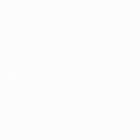
adversários
Benfica -
UEFA Europa League
checos
PSV
Jogos
Equipas
UEFA.tv
Notícias
Sorteios
História
Passatempos
Sobre
Estatísticas
Loja (clubes)
VISITE
TAMBÉM
UEFA.com
Fundação
UEFA
MUDAR IDIOMA
Português
English
Français
Deutsch
Русский
Español
Italiano
Português