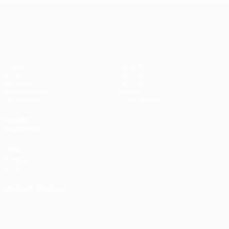
adversários
Benfica -
UEFA Europa League
checos
PSV
Jogos
Equipas
UEFA.tv
Notícias
Sorteios
História
Passatempos
Sobre
Estatísticas
Loja (clubes)
VISITE
TAMBÉM
UEFA.com
Fundação
UEFA
MUDAR IDIOMA
Português
English
Français
Deutsch
Русский
Español
Italiano
Português