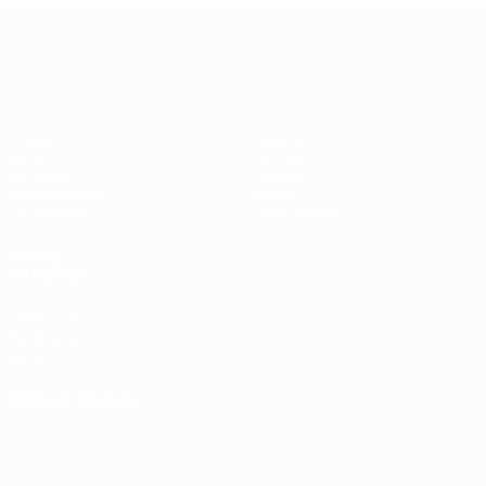
adversários
Benfica -
UEFA Europa League
checos
PSV
Jogos
Equipas
UEFA.tv
Notícias
Sorteios
História
Passatempos
Sobre
Estatísticas
Loja (clubes)
VISITE
TAMBÉM
UEFA.com
Fundação
UEFA
MUDAR IDIOMA
Português
English
Français
Deutsch
Русский
Español
Italiano
Português