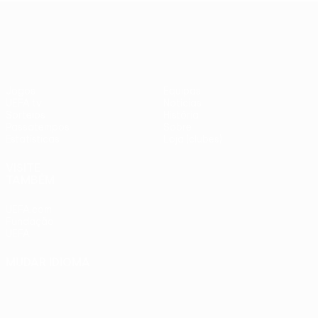
adversários
Benfica -
UEFA Europa League
checos
PSV
Jogos
Equipas
UEFA.tv
Notícias
Sorteios
História
Passatempos
Sobre
Estatísticas
Loja (clubes)
VISITE
TAMBÉM
UEFA.com
Fundação
UEFA
MUDAR IDIOMA
Português
English
Français
Deutsch
Русский
Español
Italiano
Português