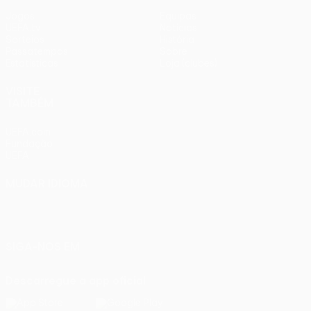
Jogos
Equipas
UEFA.tv
Notícias
Sorteios
História
Passatempos
Sobre
Estatísticas
Loja (clubes)
VISITE
TAMBÉM
UEFA.com
Fundação
UEFA
MUDAR IDIOMA
Português
English
Français
Deutsch
Русский
Español
Italiano
Português
SIGA-NOS EM
Descarregue a app oficial