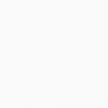
Jogos
Equipas
UEFA.tv
Notícias
Sorteios
História
Passatempos
Sobre
Estatísticas
Loja (clubes)
VISITE
TAMBÉM
UEFA.com
Fundação
UEFA
MUDAR IDIOMA
Português
English
Français
Deutsch
Русский
Español
Italiano
Português
SIGA-NOS EM
Descarregue a app oficial