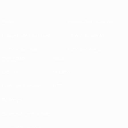
Sobre
Federações nacionais
Competições em curso
Desenvolvimento
Sustentabilidade
Notícias e media
EXPLORAR
MAIS
UEFA.tv
MyUEFA
Calendário de jogos
UC3
Rankings
Bilhetes/Hospitalidade
Loja das Selecções