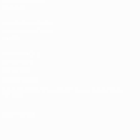
Nacionais
Loja das Competições
Masculinas de Clubes
da UEFA
UEFA Men's Club
Competitions
Memorabilia
MUDAR IDIOMA
Português
English
Français
Deutsch
Русский
Español
Italiano
Português
SIGA-NOS EM