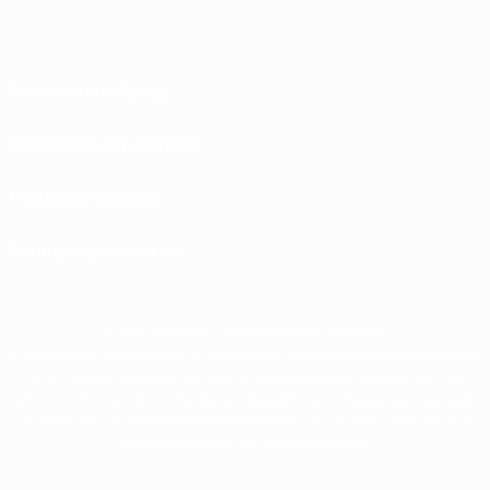
Termos e condições
Políticas de Privacidade
Política de cookies
Definições de cookies
© 1998-2026 UEFA. Todos os direitos reservados
A palavra UEFA, o logótipo da UEFA e todas as marcas relativas às competições
da UEFA estão protegidas por marcas registadas e/ou direitos de autor da
UEFA. As referidas marcas registadas não podem ser utilizadas para qualquer
fim comercial. A utilização do UEFA.com implica o seu acordo com os Termos e
Condições, e com a Política de Privacidade.