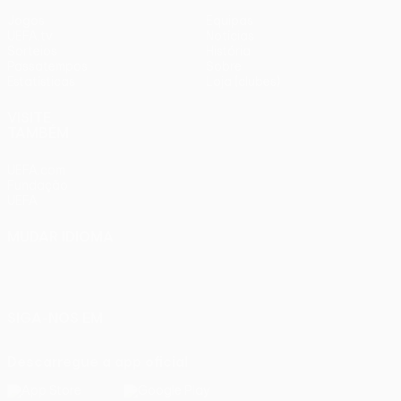
Jogos
Equipas
UEFA.tv
Notícias
Sorteios
História
Passatempos
Sobre
Estatísticas
Loja (clubes)
VISITE
TAMBÉM
UEFA.com
Fundação
UEFA
MUDAR IDIOMA
Português
English
Français
Deutsch
Русский
Español
Italiano
Português
SIGA-NOS EM
Descarregue a app oficial