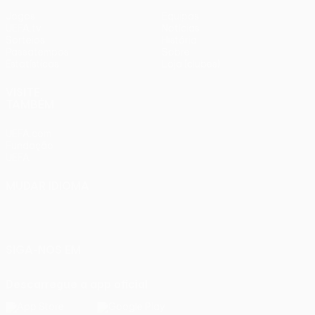
Jogos
Equipas
UEFA.tv
Notícias
Sorteios
História
Passatempos
Sobre
Estatísticas
Loja (clubes)
VISITE
TAMBÉM
UEFA.com
Fundação
UEFA
MUDAR IDIOMA
Português
English
Français
Deutsch
Русский
Español
Italiano
Português
SIGA-NOS EM
Descarregue a app oficial