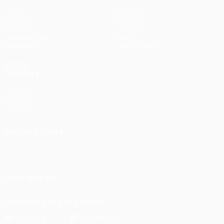
Jogos
Equipas
UEFA.tv
Notícias
Sorteios
História
Passatempos
Sobre
Estatísticas
Loja (clubes)
VISITE
TAMBÉM
UEFA.com
Fundação
UEFA
MUDAR IDIOMA
Português
English
Français
Deutsch
Русский
Español
Italiano
Português
SIGA-NOS EM
Descarregue a app oficial