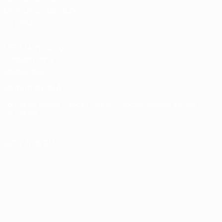
Masculinas de Clubes
da UEFA
UEFA Men's Club
Competitions
Memorabilia
MUDAR IDIOMA
Português
English
Français
Deutsch
Русский
Español
Italiano
Português
SIGA-NOS EM