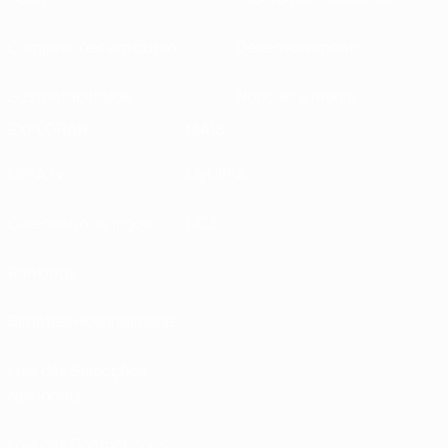
Competições em curso
Desenvolvimento
Sustentabilidade
Notícias e media
EXPLORAR
MAIS
UEFA.tv
MyUEFA
Calendário de jogos
UC3
Rankings
Bilhetes/Hospitalidade
Loja das Selecções
Nacionais
Loja das Competições