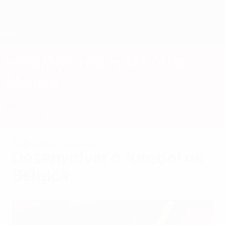
Saltar
para
o
conteúdo
principal
Home
Federação de Futebol da
Bélgica
BEL
Notícias
Sobre
Selecções nacionais
Prova doméstica
Federações nacionais
Desenvolver o futebol na
Bélgica