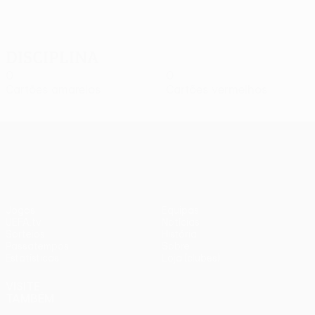
Disciplina
0
0
Cartões amarelos
Cartões vermelhos
UEFA Europa League
Jogos
Equipas
UEFA.tv
Notícias
Sorteios
História
Passatempos
Sobre
Estatísticas
Loja (clubes)
VISITE
TAMBÉM