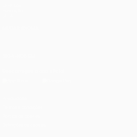
UEFA.com
Fundação
UEFA
MUDAR IDIOMA
Português
English
Français
Deutsch
Русский
Español
Italiano
Português
SIGA-NOS EM
Descarregue a app oficial
Privacidade
Termos e condições
Política de cookies
Definições de cookies