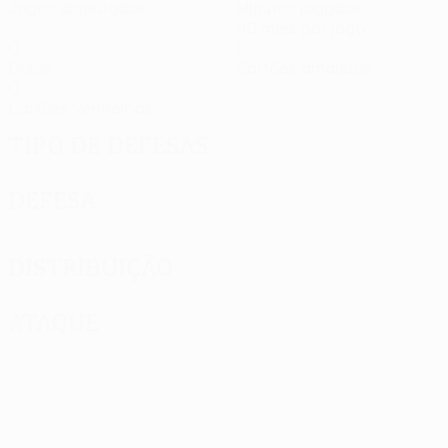
Jogos disputados
Minutos jogados
90 méd. por jogo
0
0
Golos
Cartões amarelos
0
Cartões vermelhos
Tipo de defesas
Defesa
Distribuição
Ataque