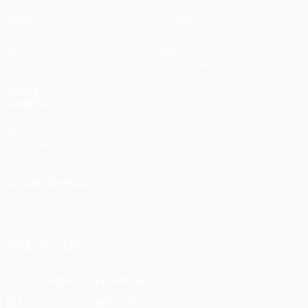
Jogos
Equipas
UEFA.tv
Notícias
Sorteios
História
Passatempos
Sobre
Estatísticas
Loja (clubes)
VISITE
TAMBÉM
UEFA.com
Fundação
UEFA
MUDAR IDIOMA
Português
English
Français
Deutsch
Русский
Español
Italiano
Português
SIGA-NOS EM
Descarregue a app oficial