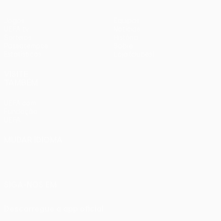
Jogos
Equipas
UEFA.tv
Notícias
Sorteios
História
Passatempos
Sobre
Estatísticas
Loja (clubes)
VISITE
TAMBÉM
UEFA.com
Fundação
UEFA
MUDAR IDIOMA
Português
English
Français
Deutsch
Русский
Español
Italiano
Português
SIGA-NOS EM
Descarregue a app oficial