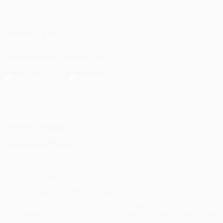
Português
English
Français
Deutsch
Русский
Español
Italiano
Português
SIGA-NOS EM
Descarregue a app oficial
Privacidade
Termos e condições
Política de cookies
Definições de cookies
© 1998-2026 UEFA. Todos os direitos reservados
A palavra UEFA, o logótipo da UEFA e todas as marcas relativas
às competições da UEFA estão protegidas por marcas registadas
e/ou direitos de autor da UEFA. As referidas marcas registadas