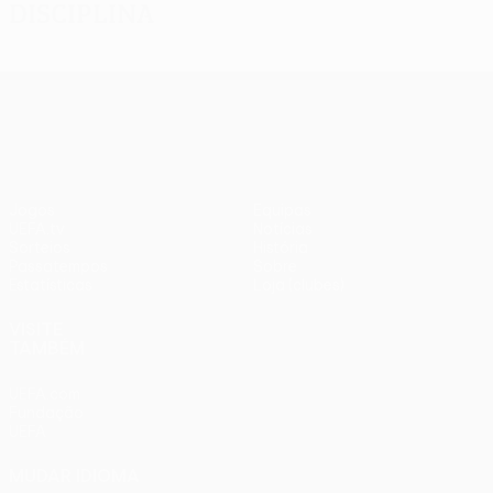
Disciplina
UEFA Europa League
Jogos
Equipas
UEFA.tv
Notícias
Sorteios
História
Passatempos
Sobre
Estatísticas
Loja (clubes)
VISITE
TAMBÉM
UEFA.com
Fundação
UEFA
MUDAR IDIOMA