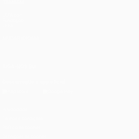
TAMBÉM
UEFA.com
Fundação
UEFA
MUDAR IDIOMA
Português
English
Français
Deutsch
Русский
Español
Italiano
Português
SIGA-NOS EM
Descarregue a app oficial
Privacidade
Termos e condições
Política de cookies
Definições de cookies