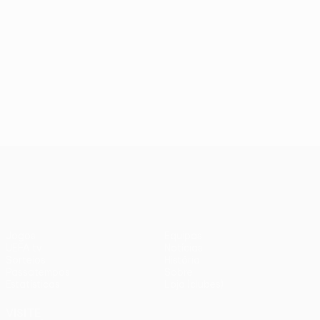
UEFA Europa League
Jogos
Equipas
UEFA.tv
Notícias
Sorteios
História
Passatempos
Sobre
Estatísticas
Loja (clubes)
VISITE