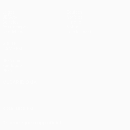
Jogos
Equipas
UEFA.tv
Notícias
Sorteios
História
Passatempos
Sobre
Estatísticas
Loja (clubes)
VISITE
TAMBÉM
UEFA.com
Fundação
UEFA
MUDAR IDIOMA
Português
English
Français
Deutsch
Русский
Español
Italiano
Português
SIGA-NOS EM
Descarregue a app oficial