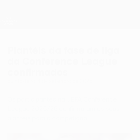
Saltar
para
o
Oficial da UEFA Conference League
Obtenha
conteúdo
Resultados em directo e estatísticas
principal
UEFA Conference League
Plantéis da fase de liga
da Conference League
confirmados
quinta-feira, 4 de setembro de 2025
Os participantes na UEFA Conference
League 2025/26 confirmaram os seus
plantéis para a competição.