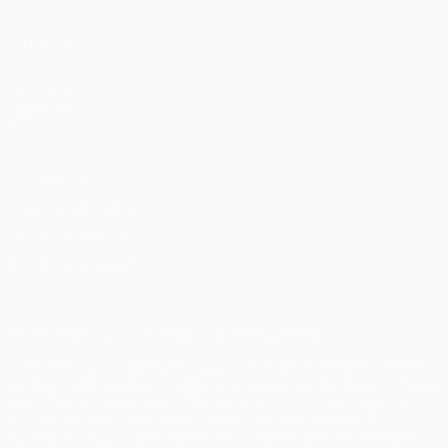
VISITE
TAMBÉM
UEFA.com
Fundação
UEFA
Privacidade
Termos e condições
Política de cookies
Definições de cookies
© 1998-2026 UEFA. Todos os direitos reservados
A palavra UEFA, o logótipo da UEFA e todas as marcas relativas
às competições da UEFA estão protegidas por marcas registadas
e/ou direitos de autor da UEFA. As referidas marcas registadas
não podem ser utilizadas para qualquer fim comercial. A
utilização do UEFA.com implica o seu acordo com os Termos e