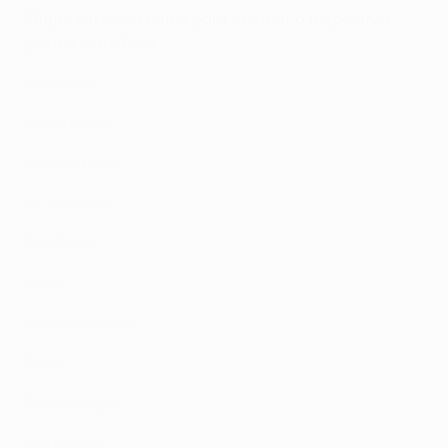
Clique em cada clube para conferir o respectivo
plantel escolhido.
Aberdeen
AEK Athens
AEK Larnaca
AZ Alkmaar
Breiðablik
Celje
Crystal Palace
Drita
Dynamo Kyiv
Fiorentina