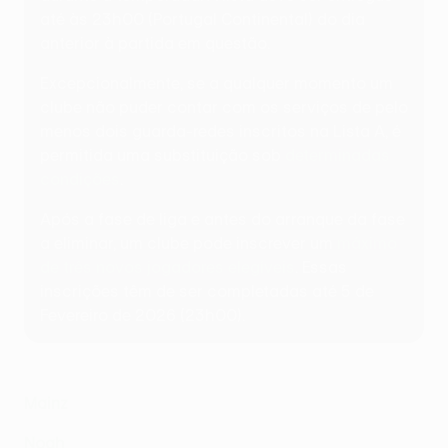
até às 23h00 (Portugal Continental) do dia
anterior à partida em questão.
Excepcionalmente, se a qualquer momento um
clube não puder contar com os serviços de pelo
menos dois guarda-redes inscritos na Lista A, é
permitida uma substituição sob
determinadas
condições
.
Após a fase de liga e antes do arranque da fase
a eliminar, um clube pode inscrever um
máximo
de três novos jogadores elegíveis
. Essas
inscrições têm de ser completadas até 5 de
Fevereiro de 2026 (23h00).
Mainz
Noah