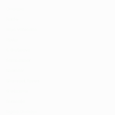
Omonoia
Raków
Rayo Vallecano
Rijeka
S. Bratislava
Samsunspor
Shakhtar
Shamrock Rovers
Shelbourne
Shkëndija
Sigma Olomouc