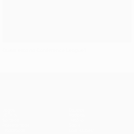
Quem está na Conference League?
UEFA Conference League
Jogos
Equipas
UEFA.tv
Notícias
Sorteios
História
Passatempos
Sobre
Estatísticas
Loja (clubes)