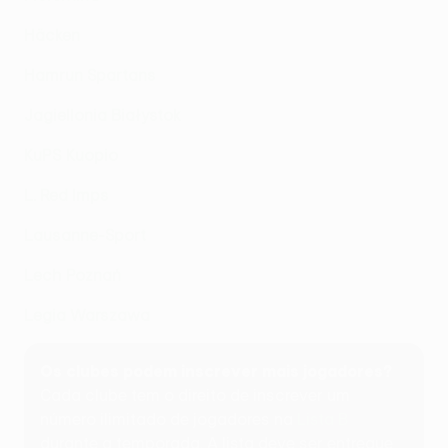
Häcken
Hamrun Spartans
Jagiellonia Białystok
KuPS Kuopio
L. Red Imps
Lausanne-Sport
Lech Poznań
Legia Warszawa
Os clubes podem inscrever mais jogadores?
Cada clube tem o direito de inscrever um
número ilimitado de jogadores na
Lista B
durante a temporada. A lista deve ser entregue