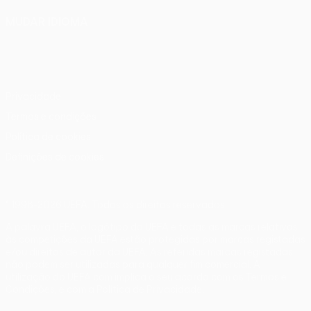
MUDAR IDIOMA
Português
English
Français
Deutsch
Русский
Español
Italiano
Português
Privacidade
Termos e condições
Política de cookies
Definições de cookies
© 1998-2026 UEFA. Todos os direitos reservados
A palavra UEFA, o logótipo da UEFA e todas as marcas relativas
às competições da UEFA estão protegidas por marcas registadas
e/ou direitos de autor da UEFA. As referidas marcas registadas
não podem ser utilizadas para qualquer fim comercial. A
utilização do UEFA.com implica o seu acordo com os Termos e
Condições, e com a Política de Privacidade.