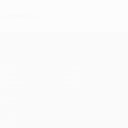
Conteúdos
UEFA Conference League
Jogos
Equipas
UEFA.tv
Notícias
Sorteios
História
Passatempos
Sobre
Estatísticas
Loja (clubes)
VISITE
TAMBÉM
UEFA.com
Fundação
UEFA