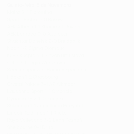
Quinta-feira, 6 de Novembro
Mainz 2-1 Fiorentina
Sparta Praha 0-0 Raków
AEK Athens 1-1 Shamrock Rovers
AEK Larnaca 0-0 Aberdeen
Shakhtar Donetsk 2-0 Breidablik
Noah 1-2 Sigma Olomouc
KuPS Kuopio 3-1 Slovan Bratislava
Celje 2-1 Legia Warszawa
Samsunspor 3-0 Hamrun Spartans
Häcken 1-2 Strasbourg
Crystal Palace 3-1 AZ Alkmaar
Lausanne-Sport 1-1 Omonoia
Dynamo Kyiv 6-0 Zrinjski
Shkëndija 1-1 Jagiellonia Białystok
Lincoln Red Imps 1-1 Rijeka
Rayo Vallecano 3-2 Lech Poznań
Shelbourne 0-1 Drita