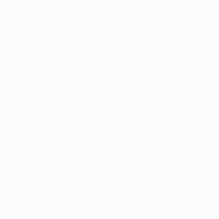
Fase de liga
Jornada 6
Quinta-feira, 18 de Dezembro
Mainz 2-0 Samsunspor
Sparta Praha 3-0 Aberdeen
AEK Athens 3-2 Universitatea Craiova
AEK Larnaca 1-0 Shkëndija
AZ Alkmaar 0-0 Jagiellonia Białystok
Crystal Palace 2-2 KuPS Kuopio
Shakhtar Donetsk 0-0 Rijeka
Dynamo Kyiv 2-0 Noah
Lausanne-Sport 1-0 Fiorentina
Zrinjski 1-1 SK Rapid
Legia Warszawa 4-1 Lincoln Red Imps
Celje 0-0 Shelbourne
Omonoia 0-1 Raków