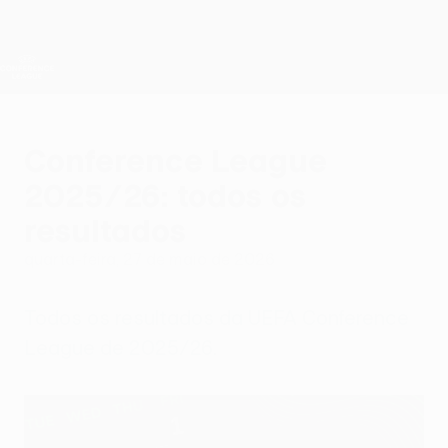
Saltar
para
o
Oficial da UEFA Conference League
Obtenha
conteúdo
Resultados em directo e estatísticas
principal
UEFA Conference League
Conference League
2025/26: todos os
resultados
quarta-feira, 27 de maio de 2026
Todos os resultados da UEFA Conference
League de 2025/26.