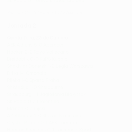
SK Rapid 0-1 Universitatea Craiova
Resumo: Crystal Palace 3-1 AZ Alkmaar
Jornada 2
Quinta-feira, 23 de Outubro
AEK Athens 6-0 Aberdeen
Häcken 2-2 Rayo Vallecano
Breidablik 0-0 KuPS Kuopio
Shakhtar Donetsk 1-2 Legia Warszawa
Drita 1-1 Omonoia
Rijeka 1-0 Sparta Praha
Shkëndija 1-0 Shelbourne
Strasbourg 1-1 Jagiellonia Białystok
SK Rapid 0-3 Fiorentina
Mainz 1-0 Zrinjski
AZ Alkmaar 1-0 Slovan Bratislava
Crystal Palace 0-1 AEK Larnaca
Hamrun Spartans 0-1 Lausanne-Sport