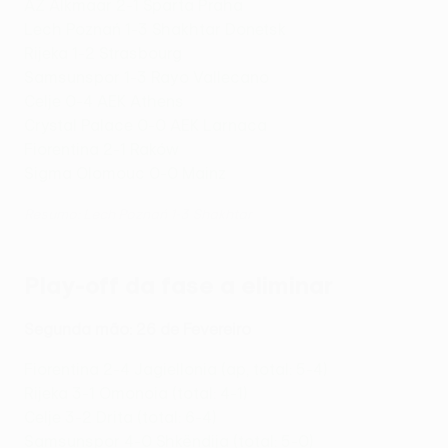
AZ Alkmaar 2-1 Sparta Praha
Lech Poznań 1-3 Shakhtar Donetsk
Rijeka 1-2 Strasbourg
Samsunspor 1-3 Rayo Vallecano
Celje 0-4 AEK Athens
Crystal Palace 0-0 AEK Larnaca
Fiorentina 2-1 Raków
Sigma Olomouc 0-0 Mainz
Resumo: Lech Poznań 1-3 Shakhtar
Play-off da fase a eliminar
Segunda mão: 26 de Fevereiro
Fiorentina 2-4 Jagiellonia (ap, total: 5-4)
Rijeka 3-1 Omonoia (total: 4-1)
Celje 3-2 Drita (total: 6-4)
Samsunspor 4-0 Shkëndija (total: 5-0)