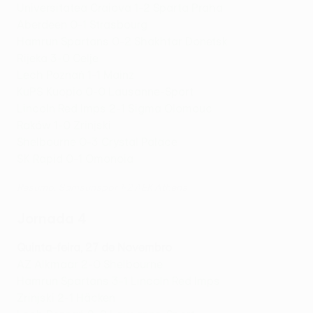
Universitatea Craiova 1-2 Sparta Praha
Aberdeen 0-1 Strasbourg
Hamrun Spartans 0-2 Shakhtar Donetsk
Rijeka 3-0 Celje
Lech Poznań 1-1 Mainz
KuPS Kuopio 0-0 Lausanne-Sport
Lincoln Red Imps 2-1 Sigma Olomouc
Raków 1-0 Zrinjski
Shelbourne 0-3 Crystal Palace
SK Rapid 0-1 Omonoia
Resumo: Samsunspor 1-2 AEK Athens
Jornada 4
Quinta-feira, 27 de Novembro
AZ Alkmaar 2-0 Shelbourne
Hamrun Spartans 3-1 Lincoln Red Imps
Zrinjski 2-1 Häcken