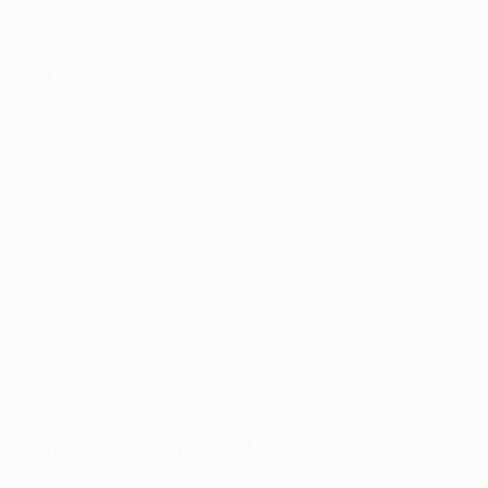
Oitavos-de-final
Segunda mão:
19 de Março
AEK Athens 0-2 Celje (total: 4-2)
AEK Larnaca 1-2aet Crystal Palace (total: 1-2)
Mainz 2-0 Sigma Olomouc (total: 2-0)
Raków 1-2 Fiorentina (total: 2-4)
Rayo Vallecano 0-1 Samsunspor (total: 3-2)
Shakhtar Donetsk 1-2 Lech Poznań (total: 4-3)
Sparta Praha 0-4 AZ Alkmaar (total: 1-6)
Strasbourg 1-1 Rijeka (total: 3-2)
Resumo: Raków 1-2 Fiorentina
Primeira mão: 12 de Março