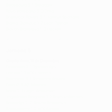
Strasbourg 3-1 Breidablik
Rayo Vallecano 3-0 Drita
Shamrock Rovers 3-1 Hamrun Spartans
Sigma Olomouc 1-2 Lech Poznań
Slovan Bratislava 1-0 Häcken
Resumo: Legia Warszawa 4-1 L. Red Imps
Jornada 5
Quinta-feira, 11 de Dezembro
Fiorentina 2-1 Dynamo Kyiv
Häcken 1-1 AEK Larnaca
Breidablik 3-1 Shamrock Rovers
Drita 0-3 AZ Alkmaar
Noah 2-1 Legia Warszawa
Jagiellonia Białystok 1-2 Rayo Vallecano
Shkëndija 2-0 Slovan Bratislava
Samsunspor 1-2 AEK Athens