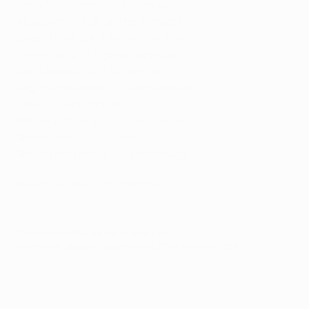
Rayo Vallecano 2-0 Shkëndija
Aberdeen 2-3 Shakhtar Donetsk
Sparta Praha 4-1 Shamrock Rovers
Fiorentina 2-0 Sigma Olomouc
AEK Larnaca 4-0 AZ Alkmaar
Legia Warszawa 0-1 Samsunspor
Celje 3-1 AEK Athens
Raków 2-0 Universitatea Craiova
Shelbourne 0-0 Häcken
Slovan Bratislava 1-2 Strasbourg
Resumo: Zrinjski 5-0 L. Red Imps
© 1998-2026 UEFA. All rights reserved.
Última actualização: quarta-feira, 27 de maio de 2026