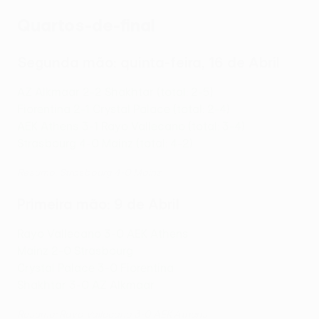
Quartos-de-final
Segunda mão: quinta-feira, 16 de Abril
AZ Alkmaar 2-2 Shakhtar (total: 2-5)
Fiorentina 2-1 Crystal Palace (total: 2-4)
AEK Athens 3-1 Rayo Vallecano (total: 3-4)
Strasbourg 4-0 Mainz (total: 4-2)
Resumo: Strasbourg 4-0 Mainz
Primeira mão: 9 de Abril
Rayo Vallecano 3-0 AEK Athens
Mainz 2-0 Strasbourg
Crystal Palace 3-0 Fiorentina
Shakhtar 3-0 AZ Alkmaar
Resumo: Rayo Vallecano 3-0 AEK Athens