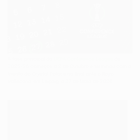
A fase principal da
UEFA Conference League
de
2025/26 começou a 2 de Outubro e terminou com o
triunfo do Crystal Palace na final ante o Rayo
Vallecano, em Leipzig, a 27 de Maio de 2026.