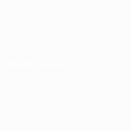
Lincoln Red Imps 2-1 Lech Poznań
Samsunspor 3-0 Dynamo Kyiv
Shamrock Rovers 0-2 Celje
Sigma Olomouc 1-1 Raków
Universitatea Craiova 1-1 Noah
Resumo: AEK Athens 6-0 Aberdeen
Jornada 1
Quinta-feira, 2 de Outubro
Dynamo Kyiv 0-2 Crystal Palace
Lausanne-Sport 3-0 Breidablik
Noah 1-0 Rijeka
Zrinjski 5-0 Lincoln Red Imps
Jagiellonia Białystok 1-0 Hamrun Spartans
Lech Poznań 4-1 SK Rapid
KuPS Kuopio 1-1 Drita
Omonoia 0-1 Mainz