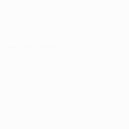
AZ Alkmaar 4-0 Noah (total: 4-1)
Crystal Palace 2-0 Zrinjski (total: 3-1)
Lausanne-Sport 1-2 Sigma Olomouc (total: 2-3)
Lech Poznań 1-0 KuPS Kuopio (total: 3-0)
Resumo: Fiorentina 2-4 Jagiellonia
Primeira mão: 19 de Fevereiro
Noah 1-0 AZ Alkmaar
Zrinjski 1-1 Crystal Palace
KuPS Kuopio 0-2 Lech Poznań
Sigma Olomouc 1-1 Lausanne-Sport
Drita 2-3 Celje
Jagiellonia 0-3 Fiorentina
Shkëndija 0-1 Samsunspor
Omonoia 0-1 Rijeka
Resumo: Drita 2-3 Celje