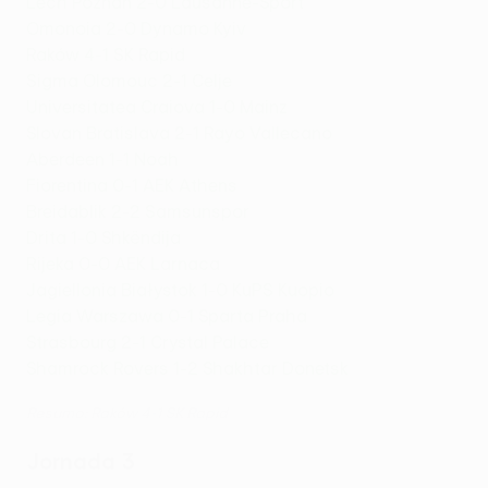
Lech Poznań 2-0 Lausanne-Sport
Omonoia 2-0 Dynamo Kyiv
Raków 4-1 SK Rapid
Sigma Olomouc 2-1 Celje
Universitatea Craiova 1-0 Mainz
Slovan Bratislava 2-1 Rayo Vallecano
Aberdeen 1-1 Noah
Fiorentina 0-1 AEK Athens
Breidablik 2-2 Samsunspor
Drita 1-0 Shkëndija
Rijeka 0-0 AEK Larnaca
Jagiellonia Białystok 1-0 KuPS Kuopio
Legia Warszawa 0-1 Sparta Praha
Strasbourg 2-1 Crystal Palace
Shamrock Rovers 1-2 Shakhtar Donetsk
Resumo: Raków 4-1 SK Rapid
Jornada 3