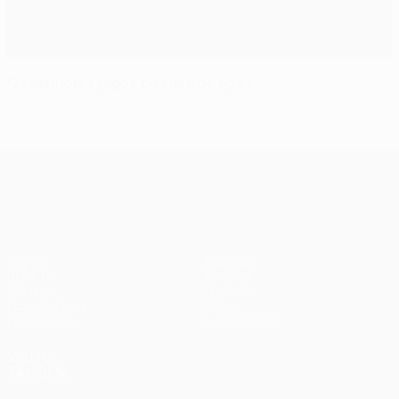
Os melhores jogos da fase de liga?
UEFA Conference League
Jogos
Equipas
UEFA.tv
Notícias
Sorteios
História
Passatempos
Sobre
Estatísticas
Loja (clubes)
VISITE
TAMBÉM