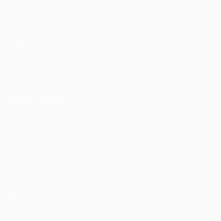
Passatempos
Sobre
Estatísticas
Loja (clubes)
VISITE
TAMBÉM
UEFA.com
Fundação
UEFA
MUDAR IDIOMA
Português
English
Français
Deutsch
Русский
Español
Italiano
Português
Privacidade
Termos e condições
Política de cookies
Definições de cookies