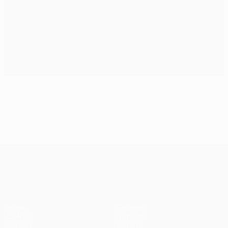
Adivinhe Seis da Conference League!
UEFA Conference League
Jogos
Equipas
UEFA.tv
Notícias
Sorteios
História