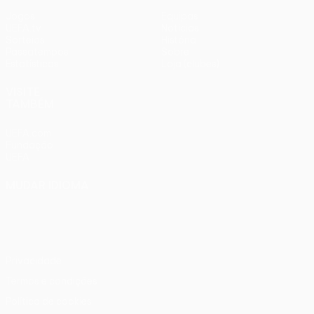
Jogos
Equipas
UEFA.tv
Notícias
Sorteios
História
Passatempos
Sobre
Estatísticas
Loja (clubes)
VISITE
TAMBÉM
UEFA.com
Fundação
UEFA
MUDAR IDIOMA
Português
English
Français
Deutsch
Русский
Español
Italiano
Português
Privacidade
Termos e condições
Política de cookies