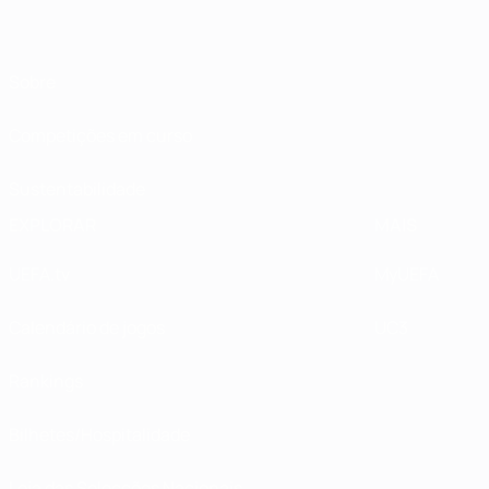
Sobre
Competições em curso
Sustentabilidade
EXPLORAR
MAIS
UEFA.tv
MyUEFA
Calendário de jogos
UC3
Rankings
Bilhetes/Hospitalidade
Loja das Selecções Nacionais