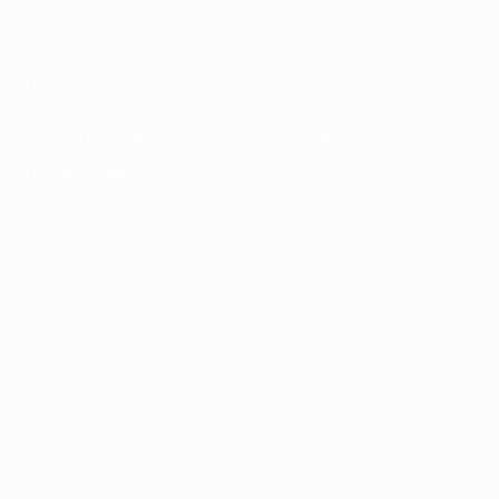
Loja das Competições Masculinas de Clubes
da UEFA
UEFA Men's Club Competitions Memorabilia
MUDAR IDIOMA
Português
English
Français
Deutsch
Русский
Español
Italiano
Portug
SIGA-NOS EM
Termos e condições